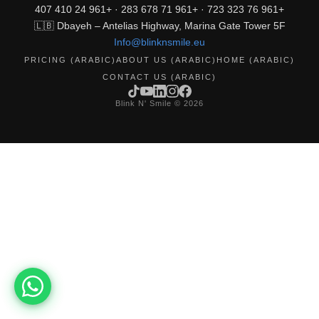
+961 76 323 723 · +961 71 678 283 · +961 24 410 407
🇱🇧 Dbayeh – Antelias Highway, Marina Gate Tower 5F
Info@blinknsmile.eu
PRICING (ARABIC)
ABOUT US (ARABIC)
HOME (ARABIC)
CONTACT US (ARABIC)
2026 © Blink N' Smile