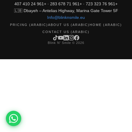
+961 76 323 723 · +961 71 678 283 · +961 24 410 407
🇱🇧 Dbayeh – Antelias Highway, Marina Gate Tower 5F
Info@blinknsmile.eu
PRICING (ARABIC)
ABOUT US (ARABIC)
HOME (ARABIC)
CONTACT US (ARABIC)
2026 © Blink N' Smile